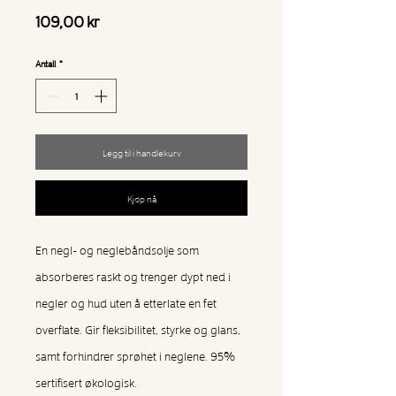
Pris
109,00 kr
Antall
*
Legg til i handlekurv
Kjøp nå
En negl- og neglebåndsolje som
absorberes raskt og trenger dypt ned i
negler og hud uten å etterlate en fet
overflate. Gir fleksibilitet, styrke og glans,
samt forhindrer sprøhet i neglene. 95%
sertifisert økologisk.