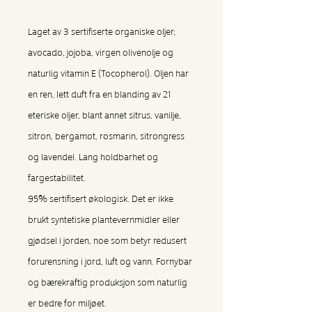
Laget av 3 sertifiserte organiske oljer;
avocado, jojoba, virgen olivenolje og
naturlig vitamin E (Tocopherol). Oljen har
en ren, lett duft fra en blanding av 21
eteriske oljer, blant annet sitrus, vanilje,
sitron, bergamot, rosmarin, sitrongress
og lavendel. Lang holdbarhet og
fargestabilitet.
95% sertifisert økologisk. Det er ikke
brukt syntetiske plantevernmidler eller
gjødsel i jorden, noe som betyr redusert
forurensning i jord, luft og vann. Fornybar
og bærekraftig produksjon som naturlig
er bedre for miljøet.