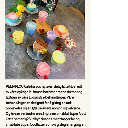
På MARLOU Cafè kan du nyte en deilig latte tilberedt
av våre dyktige in-house baristaer mens du tar deg
tid til en av våre luksuriøse behandlinger. Våre
behandlinger er designet for å gi deg en unik
opplevelse og en følelse av avslapning og velvære.
Og hva er vel bedre enn å nyte en smakfull Superfood
Latte samtidig? Vi tilbyr Norges mest fargerike og
smakfulle Superfood latter som vil gi deg energi og en