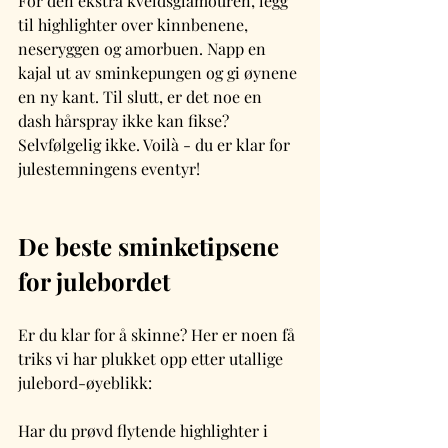
For den ekstra kveldsglamouren, legg 
til highlighter over kinnbenene, 
neseryggen og amorbuen. Napp en 
kajal ut av sminkepungen og gi øynene 
en ny kant. Til slutt, er det noe en 
dash hårspray ikke kan fikse? 
Selvfølgelig ikke. Voilà - du er klar for 
julestemningens eventyr!
De beste sminketipsene 
for julebordet
Er du klar for å skinne? Her er noen få 
triks vi har plukket opp etter utallige 
julebord-øyeblikk:
Har du prøvd flytende highlighter i 