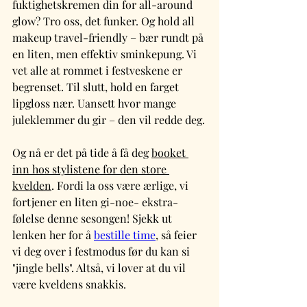
fuktighetskremen din for all-around 
glow? Tro oss, det funker. Og hold all 
makeup travel-friendly – bær rundt på 
en liten, men effektiv sminkepung. Vi 
vet alle at rommet i festveskene er 
begrenset. Til slutt, hold en farget 
lipgloss nær. Uansett hvor mange 
juleklemmer du gir – den vil redde deg.
Og nå er det på tide å få deg 
booket 
inn hos stylistene for den store 
kvelden
. Fordi la oss være ærlige, vi 
fortjener en liten gi-noe- ekstra-
følelse denne sesongen! Sjekk ut 
lenken her for å 
bestille time
, så feier 
vi deg over i festmodus før du kan si 
"jingle bells". Altså, vi lover at du vil 
være kveldens snakkis.