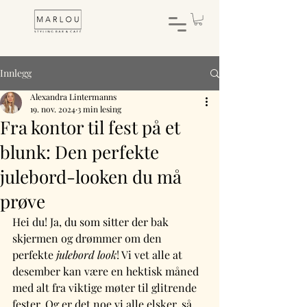
Innlegg
Alexandra Lintermanns
19. nov. 2024
3 min lesing
Fra kontor til fest på et
blunk: Den perfekte
julebord-looken du må
prøve
Hei du! Ja, du som sitter der bak 
skjermen og drømmer om den 
perfekte 
julebord look
! Vi vet alle at 
desember kan være en hektisk måned 
med alt fra viktige møter til glitrende 
fester. Og er det noe vi alle elsker, så 