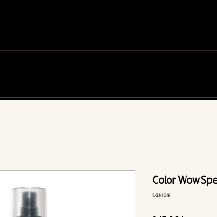
tlf:
92 03 90 96
BOOKING@MARLOUSTYLINGBAR.NO
TJENESTER
BRYLLUP
OM MARLOU
KONTAKT
Color Wow Spe
SKU: 1016