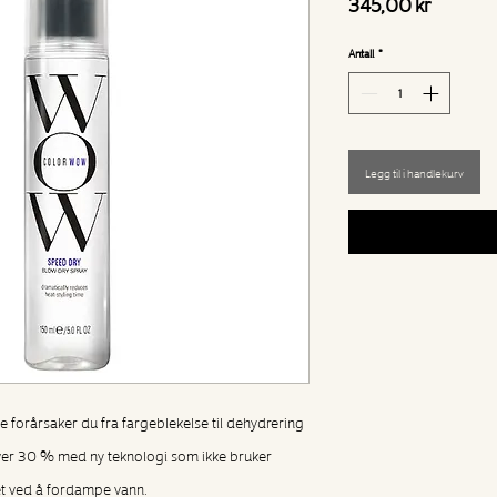
Pris
345,00 kr
Antall
*
Legg til i handlekurv
de forårsaker du fra fargeblekelse til dehydrering
over 30 % med ny teknologi som ikke bruker
ret ved å fordampe vann.