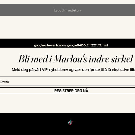
Legg til i handlekurv
google-site-verification: google84156c2fff227b19.html
Bli med i Marlou's indre sirkel
Meld deg på vårt VIP-nyhetsbrev og vær den første til å få eksklusive til
REGISTRER DEG NÅ
Åpningstider etter avtale